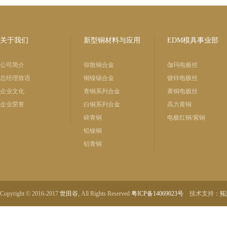
关于我们
新型铜材料与应用
EDM模具事业部
公司简介
弥散铜合金
伽玛电极丝
总经理致语
铜镍锡合金
镀锌电极丝
企业文化
青铜系列合金
黄铜电极丝
企业荣誉
白铜系列合金
高力黄铜
碲青铜
电极红铜/紫铜
铅镍铜
铝青铜
Copyright © 2016-2017
世田谷
, All Rights Reserved
粤ICP备14069023号
技术支持：
拓